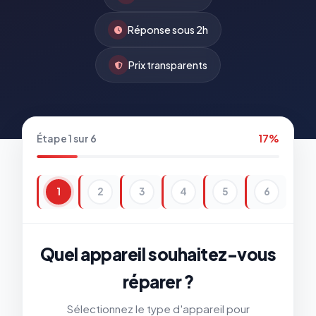
Réponse sous 2h
Prix transparents
Étape 1 sur 6
17%
1
2
3
4
5
6
Quel appareil souhaitez-vous
réparer ?
Sélectionnez le type d'appareil pour